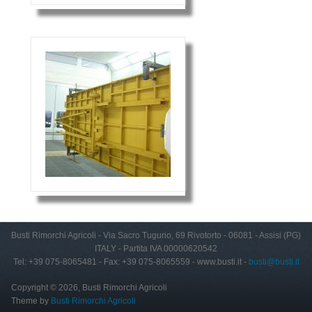
Busti Rimorchi Agricoli - Via Sacro Tugurio, 69 Rivotorto - 06081 - Assisi (PG)
ITALY - Partita IVA 00000620542
Tel: +39 075-8065481 - Fax: +39 075-8065559 - www.busti.it -
busti@busti.it
Copyright © 2026, Busti Rimorchi Agricoli
Theme by
Busti Rimorchi Agricoli