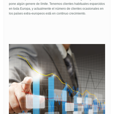
pone algún genere de límite. Tenemos clientes habituales esparcidos
en toda Europa, y actualmente el número de clientes ocasionales en
los países extra-europeos está en continuo crecimiento.
I never
liked these cheap
shoes they feel like a rock
Amaya Amaya don't try to educate what the British call a
â€œnonceâ€. Not worth it. As for me though, I buy reps and custom
made shoes for cheap. These companies make shoes for like -80 in
China and then mark the
price up the butt