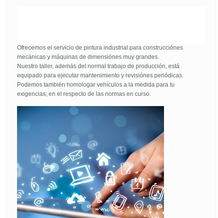
date purchased. If that's not on the box
then it's fake
That's why nike makes it's shoes in
China and vietnam
. Cheap material
in Vietnam and
china then come
to the usa (bank of the world) and
hyper inflate the prices. Boom Ã—20 prices on a shoe that will cost
much cheaper
Ofrecemos el servicio de pintura industrial para construcciónes
mecánicas y máquinas de dimensiónes muy grandes.
Nuestro taller, además del normal trabajo de producción, está
equipado para ejecutar mantenimiento y revisiónes periódicas.
Podemos también homologar vehículos a la medida para tu
exigencias; en el respecto de las normas en curso.