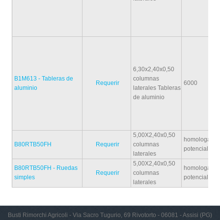
6,30x2,40x0,50
B1M613 - Tableras de
columnas
Requerir
6000
aluminio
laterales Tableras
de aluminio
5,00X2,40x0,50
homologada
B80RTB50FH
Requerir
columnas
potencial=10
laterales
5,00X2,40x0,50
B80RTB50FH - Ruedas
homologada
Requerir
columnas
simples
potencial=10
laterales
Busti Rimorchi Agricoli - Via Sacro Tugurio, 69 Rivotorto - 06081 - Assisi (PG)