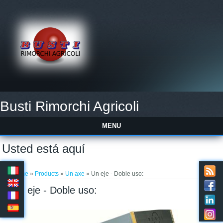
Busti Rimorchi Agricoli
MENU
Usted está aquí
Home
»
Products
»
Un axe
» Un eje - Doble uso:
Un eje - Doble uso: