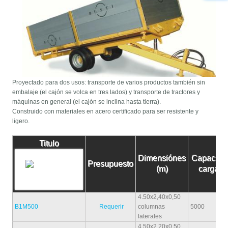
Proyectado para dos usos: transporte de varios productos también sin
embalaje (el cajón se volca en tres lados) y transporte de tractores y
máquinas en general (el cajón se inclina hasta tierra).
Construido con materiales en acero certificado para ser resistente y
ligero.
Titulo
Dimensiónes
Capacida
Presupuesto
(m)
carga (k
4.50x2,40x0,50
B1M500
Requerir
columnas
5000
laterales
4,50x2,20x0,50