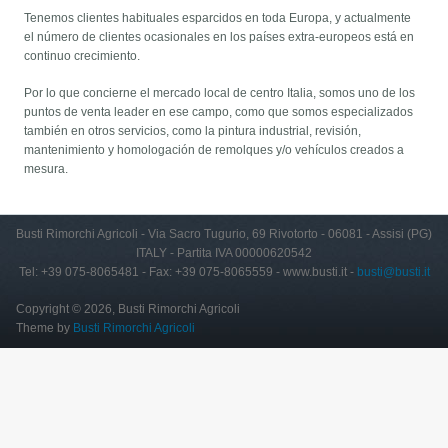
Tenemos clientes habituales esparcidos en toda Europa, y actualmente
el número de clientes ocasionales en los países extra-europeos está en
continuo crecimiento.
Por lo que concierne el mercado local de centro Italia, somos uno de los
puntos de venta leader en ese campo, como que somos especializados
también en otros servicios, como la pintura industrial, revisión,
mantenimiento y homologación de remolques y/o vehículos creados a
mesura.
Busti Rimorchi Agricoli - Via Sacro Tugurio, 69 Rivotorto - 06081 - Assisi (PG)
ITALY - Partita IVA 00000620542
Tel: +39 075-8065481 - Fax: +39 075-8065559 - www.busti.it -
busti@busti.it
Copyright © 2026, Busti Rimorchi Agricoli
Theme by
Busti Rimorchi Agricoli