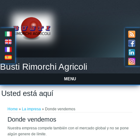
Busti Rimorchi Agricoli
MENU
Usted está aquí
Home
»
La impresa
» Donde vendemos
Donde vendemos
Nuestra empresa compete también con el mercado global y no se pone
algún genere de límite.