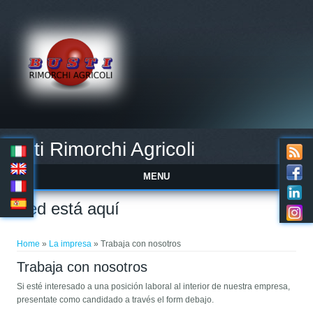
Busti Rimorchi Agricoli
MENU
Usted está aquí
Home
»
La impresa
» Trabaja con nosotros
Trabaja con nosotros
Si esté interesado a una posición laboral al interior de nuestra empresa,
presentate como candidado a través el form debajo.