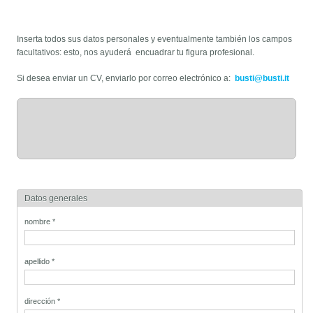
How much does it cost them to produce the fake stuff
more specifically
Jordans
Inserta todos sus datos personales y eventualmente también los campos
facultativos: esto, nos ayuderá encuadrar tu figura profesional.
Si desea enviar un CV, enviarlo por correo electrónico a:
busti@busti.it
Datos generales
nombre
*
apellido
*
dirección
*