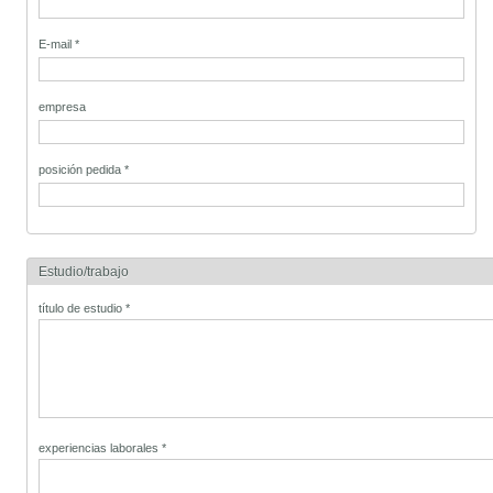
E-mail
*
empresa
posición pedida
*
Estudio/trabajo
título de estudio
*
experiencias laborales
*