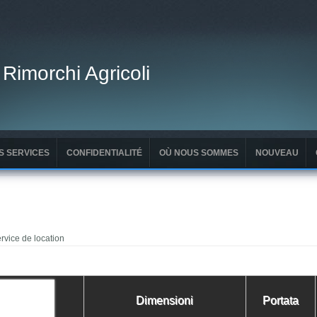
 Rimorchi Agricoli
S SERVICES
CONFIDENTIALITÉ
OÙ NOUS SOMMES
NOUVEAU
rvice de location
Dimensioni
Portata