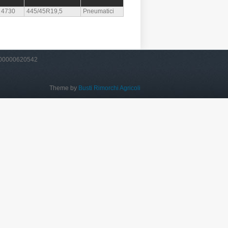
4730
445/45R19,5
Pneumatici
VA 00000620542
Theme by
Busti Rimorchi Agricoli