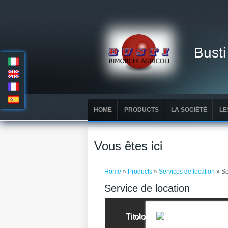
Busti
HOME
PRODUCTS
LA SOCIÉTÉ
LE
Vous êtes ici
Home
»
Products
»
Services de location
» Se
Service de location
Titolo