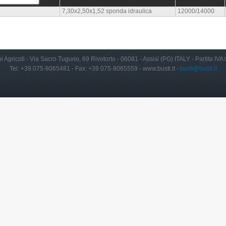
7,30x2,50x1,52 sponda idraulica
12000/14000
i Agricoli - Via Sacro Tugurio, 69 Rivotorto - 06081 - Assisi (PG) ITALY - Partita I
Tel: +39 075-8065481 - Fax: +39 075-8065559 - www.busti.it -
busti@busti.it