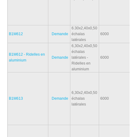
6.30x2,40x0,50
B1M612
Demande
échalas
6000
2
latérales
6,30x2,40x0,50
échalas
B1M612 - Ridelles en
Demande
latérales -
6000
2
aluminium
Ridelles en
aluminium
6,30x2,40x0,50
B1M613
Demande
échalas
6000
2
latérales