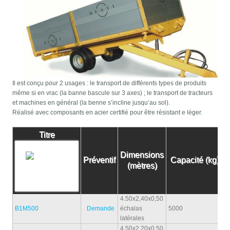
Il est conçu pour 2 usages : le transport de différents types de produits
même si en vrac (la banne bascule sur 3 axes) ; le transport de tracteurs
et machines en général (la benne s’incline jusqu’au sol).
Réalisé avec composants en acier certifié pour être résistant e léger.
Titre
Dimensions
Préventif
Capacité (kg)
(mètres)
4.50x2,40x0,50
B1M500
Demande
échalas
5000
1
latérales
4,50x2,20x0,50