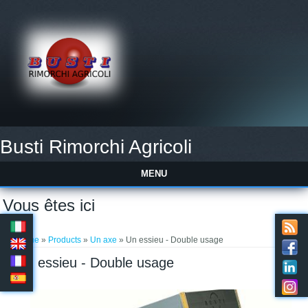
Busti Rimorchi Agricoli
MENU
Vous êtes ici
Home
»
Products
»
Un axe
» Un essieu - Double usage
Un essieu - Double usage