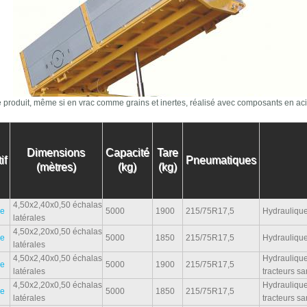
de produit, même si en vrac comme grains et inertes, réalisé avec composants en acier
Dimensions
Capacité
Tare
if
Pneumatiques
(mètres)
(kg)
(kg)
4,50x2,40x0,50 échalas
e
5000
1900
215/75R17,5
Hydraulique
latérales
4,50x2,20x0,50 échalas
e
5000
1850
215/75R17,5
Hydraulique
latérales
4,50x2,40x0,50 échalas
Hydraulique
e
5000
1900
215/75R17,5
latérales
tracteurs s
4,50x2,20x0,50 échalas
Hydraulique
e
5000
1850
215/75R17,5
latérales
tracteurs s