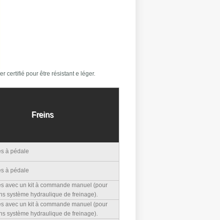
 certifié pour être résistant e léger.
Freins
s à pédale
s à pédale
s avec un kit à commande manuel (pour
ans système hydraulique de freinage).
s avec un kit à commande manuel (pour
ans système hydraulique de freinage).