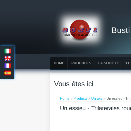
Busti
HOME
PRODUCTS
LA SOCIÉTÉ
LE
Vous êtes ici
Home
»
Products
»
Un axe
» Un essieu - Tri
Un essieu - Trilaterales ro