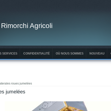
 Rimorchi Agricoli
S SERVICES
CONFIDENTIALITÉ
OÙ NOUS SOMMES
NOUVEAU
laterales roues jumelées
ues jumelées