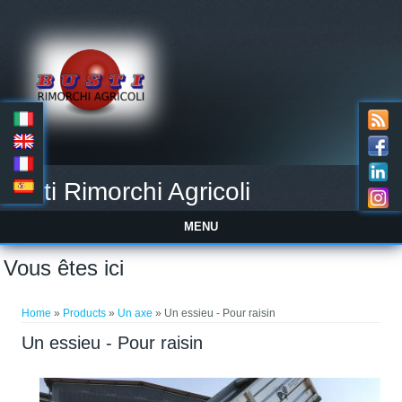
Busti Rimorchi Agricoli
MENU
Vous êtes ici
Home
»
Products
»
Un axe
» Un essieu - Pour raisin
Un essieu - Pour raisin