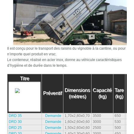
Il est conçu pour le transport des raisins du vignoble à la cantine, ou pour
n’importe quel produit en vrac.
Le conteneur, réalisé en acier inox, donne au véhicule caractéristiques
d’hygiène et de durée dans le temps.
Titre
Dimensions
Capacité
Tare
Préventif
Pn
(mètres)
(kg)
(kg)
DRD 35
Demande
1,70x2,80x0,70
3500
650
10.0
DRD 30
Demande
1,60x2,60x0,60
3000
530
10.0
DRD 25
Demande
1,50x2,60x0,60
2500
500
10.0
DRD 20
Demande
1,40x2,30x0,60
2000
450
205