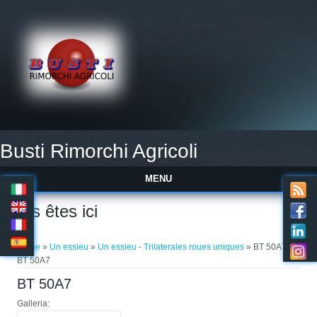
Busti Rimorchi Agricoli
MENU
Vous êtes ici
Home
»
Un essieu
»
Un essieu - Trilaterales roues uniques
» BT 50A7 »
BT 50A7
BT 50A7
Galleria: