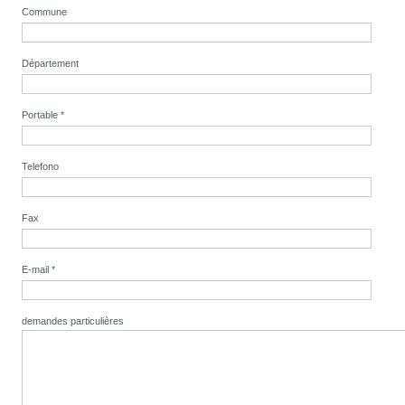
Commune
Département
Portable
*
Telefono
Fax
E-mail
*
demandes particulières