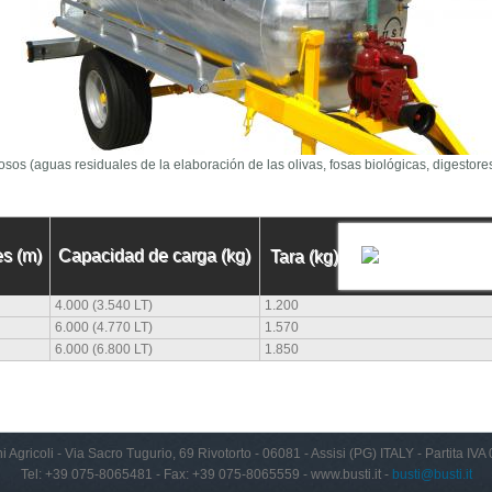
osos (aguas residuales de la elaboración de las olivas, fosas biológicas, digestor
s (m)
Capacidad de carga (kg)
Tara (kg)
4.000 (3.540 LT)
1.200
6.000 (4.770 LT)
1.570
6.000 (6.800 LT)
1.850
i Agricoli - Via Sacro Tugurio, 69 Rivotorto - 06081 - Assisi (PG) ITALY - Partita I
Tel: +39 075-8065481 - Fax: +39 075-8065559 - www.busti.it -
busti@busti.it