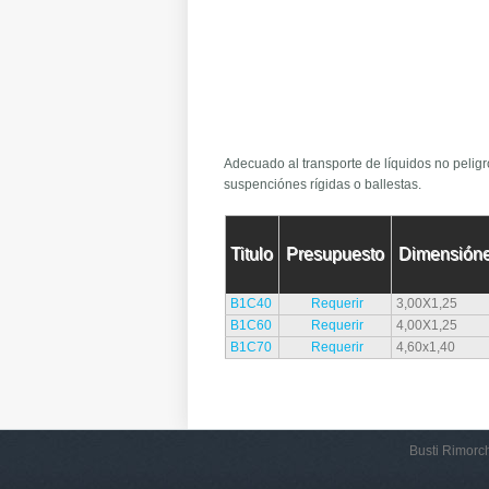
Adecuado al transporte de líquidos no peligr
suspenciónes rígidas o ballestas.
Titulo
Presupuesto
Dimensióne
B1C40
Requerir
3,00X1,25
B1C60
Requerir
4,00X1,25
B1C70
Requerir
4,60x1,40
Busti Rimorch