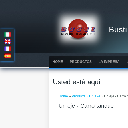
Busti
HOME
PRODUCTOS
LA IMPRESA
Usted está aquí
Home
»
Products
»
Un axe
» Un eje - Carro
Un eje - Carro tanque