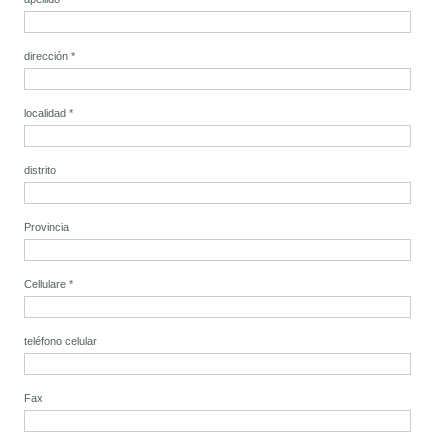
dirección
*
localidad
*
distrito
Provincia
Cellulare
*
teléfono celular
Fax