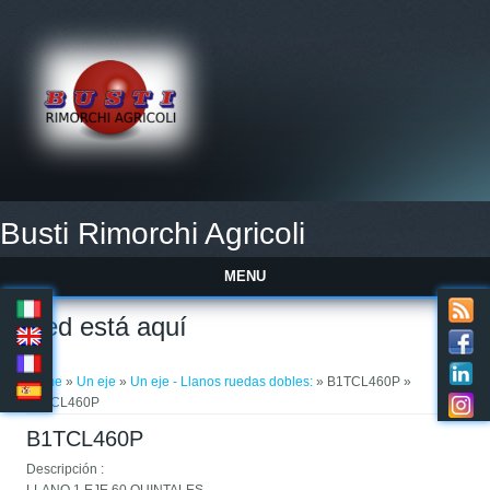
Busti Rimorchi Agricoli
MENU
Usted está aquí
Home
»
Un eje
»
Un eje - Llanos ruedas dobles:
» B1TCL460P »
B1TCL460P
B1TCL460P
Descripción :