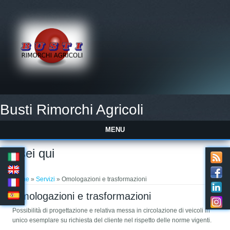
Busti Rimorchi Agricoli
MENU
Tu sei qui
Home
»
Servizi
» Omologazioni e trasformazioni
Omologazioni e trasformazioni
Possibilità di progettazione e relativa messa in circolazione di veicoli in
unico esemplare su richiesta del cliente nel rispetto delle norme vigenti.