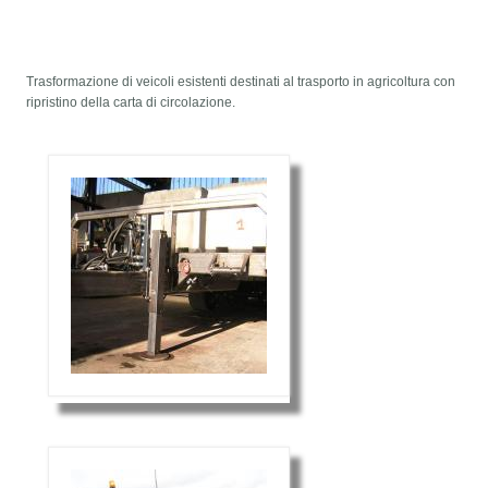
aq0070-003 FSR Nike Epic React Flyknit Unisex Trainers Shoes
I want the
air jordan 1
union low hahaha that's dope even it is a fake.IG:
iimack21
Trasformazione di veicoli esistenti destinati al trasporto in agricoltura con
ripristino della carta di circolazione.