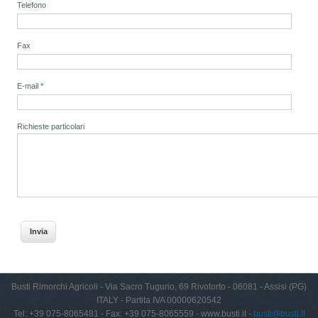
Telefono
Fax
E-mail
*
Richieste particolari
Busti Rimorchi Agricoli - Via Sacro Tugurio, 69 Rivotorto - 06081 - Assisi (PG)
ITALY - Partita IVA 00000620542
Tel: +39 075-8065481 - Fax: +39 075-8065559 - www.busti.it -
busti@busti.it