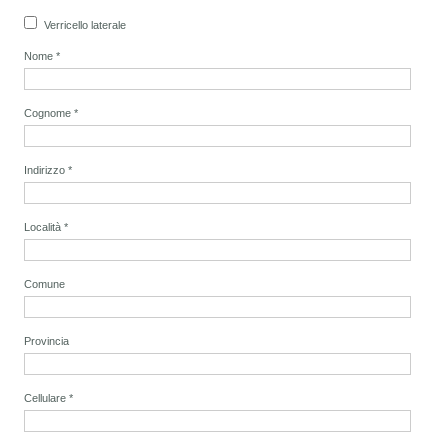
Verricello laterale
Nome
*
Cognome
*
Indirizzo
*
Località
*
Comune
Provincia
Cellulare
*