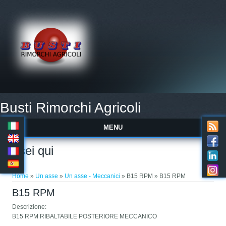
Busti Rimorchi Agricoli
MENU
Tu sei qui
Home
»
Un asse
»
Un asse - Meccanici
» B15 RPM » B15 RPM
B15 RPM
Descrizione:
B15 RPM RIBALTABILE POSTERIORE MECCANICO